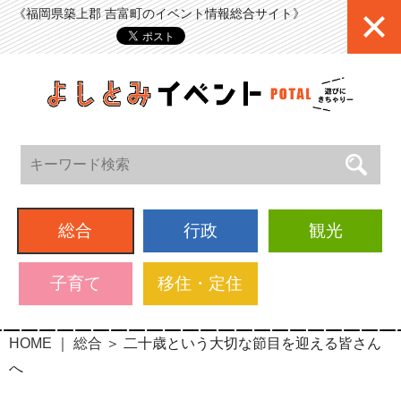
《福岡県築上郡 吉富町のイベント情報総合サイト》
総合
行政
観光
子育て
移住・定住
HOME
｜
総合
＞
二十歳という大切な節目を迎える皆さん
へ