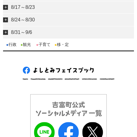
8/17～8/23
8/24～8/30
8/31～9/6
●
行政
●
観光
●
子育て
●
移・定