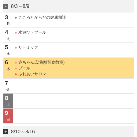
8/3～8/9
3
●
こころとからだの健康相談
月
4
●
水遊び・プール
火
5
●
リトミック
水
6
●
赤ちゃん広場(離乳食教室)
●
プール
木
●
ふれあいサロン
7
金
8
土
9
日
8/10～8/16