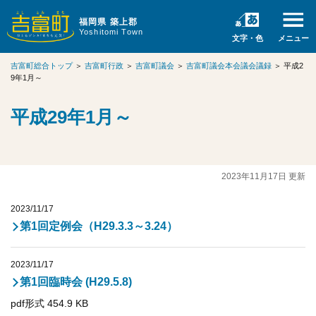
福岡県 築上郡
Yoshitomi Town
文字・色
メニュー
吉富町総合トップ
＞
吉富町行政
＞
吉富町議会
＞
吉富町議会本会議会議録
＞
平成2
9年1月～
平成29年1月～
2023年11月17日 更新
2023/11/17
第1回定例会（H29.3.3～3.24）
2023/11/17
第1回臨時会 (H29.5.8)
pdf形式 454.9 KB