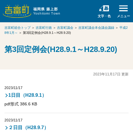
福岡県 築上郡
Yoshitomi Town
文字・色
メニュー
吉富町総合トップ
＞
吉富町行政
＞
吉富町議会
＞
吉富町議会本会議会議録
＞
平成2
8年1月～
＞
第3回定例会(H28.9.1～H28.9.20)
第3回定例会(H28.9.1～H28.9.20)
2023年11月17日 更新
2023/11/17
1日目（H28.9.1）
pdf形式 386.6 KB
2023/11/17
２日目（H28.9.7）