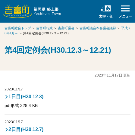
福岡県 築上郡
Yoshitomi Town
文字・色
メニュー
吉富町総合トップ
＞
吉富町行政
＞
吉富町議会
＞
吉富町議会本会議会議録
＞
平成3
0年1月～
＞
第4回定例会(H30.12.3～12.21)
第4回定例会(H30.12.3～12.21)
2023年11月17日 更新
2023/11/17
1日目(H30.12.3)
pdf形式 328.4 KB
2023/11/17
2日目(H30.12.7)