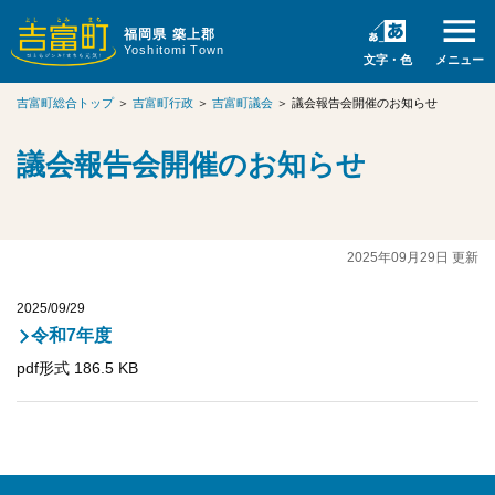
福岡県 築上郡
Yoshitomi Town
文字・色
メニュー
吉富町総合トップ
＞
吉富町行政
＞
吉富町議会
＞
議会報告会開催のお知らせ
議会報告会開催のお知らせ
2025年09月29日 更新
2025/09/29
令和7年度
pdf形式 186.5 KB