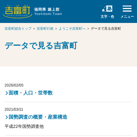
福岡県 築上郡
Yoshitomi Town
文字・色
メニュー
吉富町総合トップ
＞
吉富町行政
＞
ようこそ吉富町へ
＞
データで見る吉富町
データで見る吉富町
2026/02/05
面積・人口・世帯数
2021/03/11
国勢調査の概要・産業構造
平成22年国勢調査他