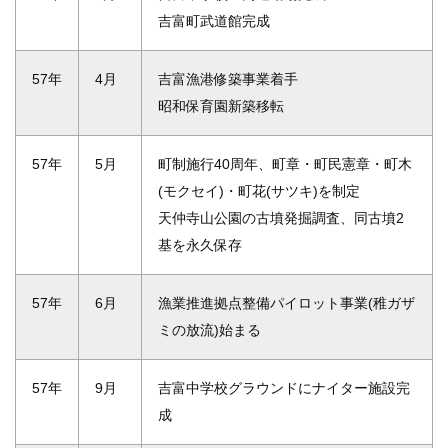
吉富町武道館完成
57年
4月
吉富漁港修築事業着手
昭和保育園新築移転
57年
5月
町制施行40周年、町章・町民憲章・町木
(モクセイ)・町花(サツキ)を制定
天仲寺山公園の古墳発掘調査、同古墳2
基を永久保存
57年
6月
漁業推進拠点整備パイロット事業(稚ガザ
ミの放流)始まる
57年
9月
吉富中学校グラウンドにナイター施設完
成