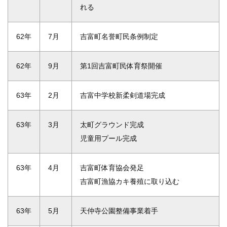
れる
62年
7月
吉富町名誉町民条例制定
62年
9月
第1回吉富町民体育祭開催
63年
2月
吉富中学校新柔剣道場完成
63年
3月
太町グラウンド完成
児童用プール完成
63年
4月
吉富町体育協会発足
吉富町漁協カキ養殖に取り込む
63年
5月
天仲寺公園整備事業着手