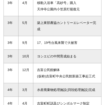
3年
4月
移動入浴車「高砂号」購入
天仲寺公園内小笠原灯籠復元
3年
5月
築上東部農協カントリーエレベーター完
成
3年
9月
17、19号台風来襲で大被害
3年
10月
ヨシエビの中間育成始まる
3年
12月
吉富公民館解体
(仮称)吉富町中央公民館新築工事起工式
4年
3月
水産廃棄物処理施設(貝殻処理施設)完成
4年
4月
吉富町町訓及びシンボルマーク制定