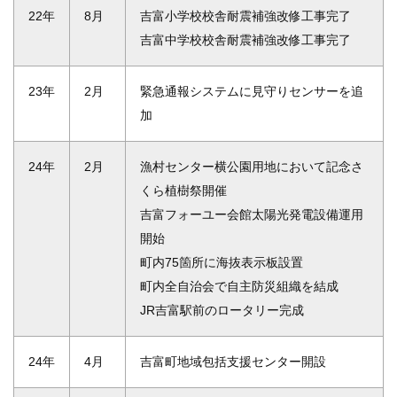
22年
8月
吉富小学校校舎耐震補強改修工事完了
吉富中学校校舎耐震補強改修工事完了
23年
2月
緊急通報システムに見守りセンサーを追
加
24年
2月
漁村センター横公園用地において記念さ
くら植樹祭開催
吉富フォーユー会館太陽光発電設備運用
開始
町内75箇所に海抜表示板設置
町内全自治会で自主防災組織を結成
JR吉富駅前のロータリー完成
24年
4月
吉富町地域包括支援センター開設