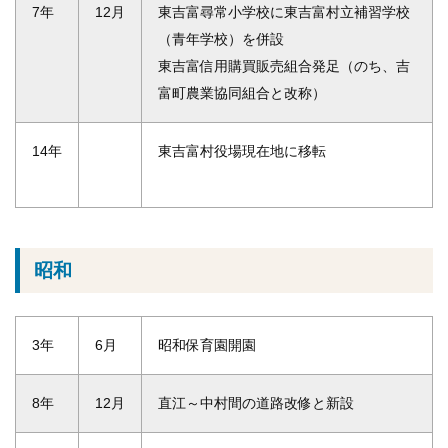
7年
12月
東吉富尋常小学校に東吉富村立補習学校
（青年学校）を併設
東吉富信用購買販売組合発足（のち、吉
富町農業協同組合と改称）
14年
東吉富村役場現在地に移転
昭和
3年
6月
昭和保育園開園
8年
12月
直江～中村間の道路改修と新設