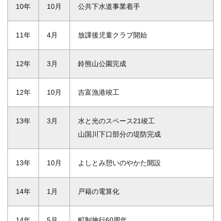
10年
10月
公共下水道事業着手
11年
4月
放課後児童クラブ開始
12年
3月
鈴熊山公園完成
12年
10月
吉富漁港竣工
13年
3月
水と光のスペース21竣工
山国川下口部分の堤防完成
13年
10月
よしとみ憩いのやかた開設
14年
1月
戸籍の電算化
14年
5月
町制施行60周年