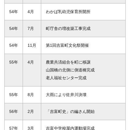
54年
4月
わかば乳幼児保育所開所
54年
7月
町庁舎の増改築工事完成
54年
11月
第1回吉富町文化祭開催
55年
4月
農業共済組合を町に移譲
山国橋の北側に側道橋完成
老人福祉センター完成
55年
8月
大雨により佐井川決壊
56年
2月
「吉富町史」の編さん開始
57年
3月
吉富中学校屋内運動場完成