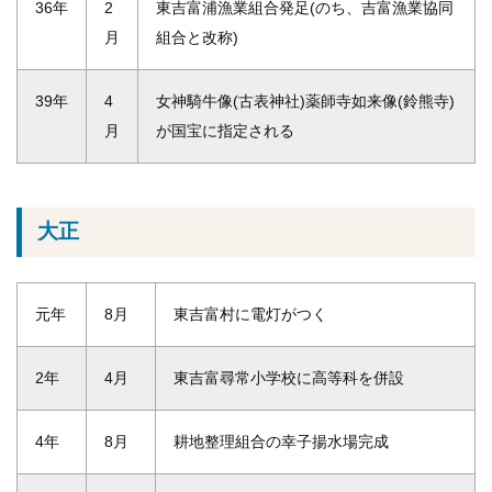
36年
2
東吉富浦漁業組合発足(のち、吉富漁業協同
月
組合と改称)
39年
4
女神騎牛像(古表神社)薬師寺如来像(鈴熊寺)
月
が国宝に指定される
大正
元年
8月
東吉富村に電灯がつく
2年
4月
東吉富尋常小学校に高等科を併設
4年
8月
耕地整理組合の幸子揚水場完成