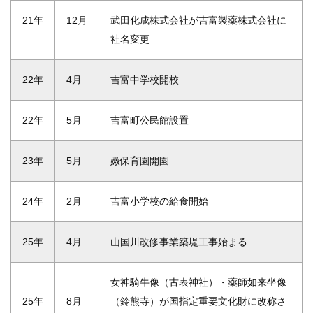
21年
12月
武田化成株式会社が吉富製薬株式会社に
社名変更
22年
4月
吉富中学校開校
22年
5月
吉富町公民館設置
23年
5月
嫩保育園開園
24年
2月
吉富小学校の給食開始
25年
4月
山国川改修事業築堤工事始まる
女神騎牛像（古表神社）・薬師如来坐像
25年
8月
（鈴熊寺）が国指定重要文化財に改称さ