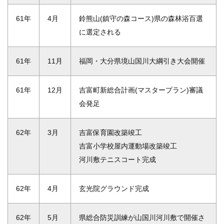
61年
4月
鈴熊山(鎮守の森コース)県の森林浴百選
に選定される
61年
11月
福岡・大分県境山国川大綱引き大会開催
61年
12月
吉富町新総合計画(マスタープラン)審議
会発足
62年
3月
吉富保育園改築竣工
吉富小学校屋内運動場改築竣工
河川敷テニスコート完成
62年
4月
玄光院グラウンド完成
62年
5月
県総合防災訓練が山国川河川敷で開催さ