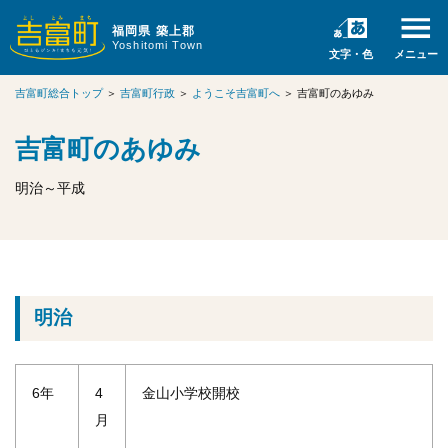
福岡県 築上郡
Yoshitomi Town
文字・色
メニュー
吉富町総合トップ
＞
吉富町行政
＞
ようこそ吉富町へ
＞
吉富町のあゆみ
吉富町のあゆみ
明治～平成
明治
6年
4
金山小学校開校
月