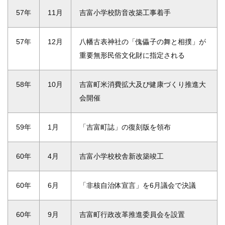
57年
11月
吉富小学校防音改築工事着手
57年
12月
八幡古表神社の「傀儡子の舞と相撲」が
重要無形民俗文化財に指定される
58年
10月
吉富町米消費拡大及び健康づくり推進大
会開催
59年
1月
「吉富町誌」の復刻版を領布
60年
4月
吉富小学校校舎新改築竣工
60年
6月
「非核自治体宣言」を6月議会で決議
60年
9月
吉富町行政改革推進委員会を設置