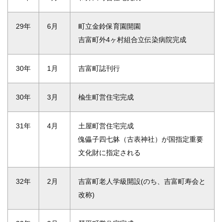
29年
6月
町立金鈴保育園開園
吉富町外4ヶ村組合立伝染病院完成
30年
1月
吉富町誌刊行
30年
3月
楡生町営住宅完成
31年
4月
土屋町営住宅完成
傀儡子四七躰（古表神社）が国指定重要
文化財に指定される
32年
2月
吉富町老人学級開設(のち、吉富町寿会と
改称)