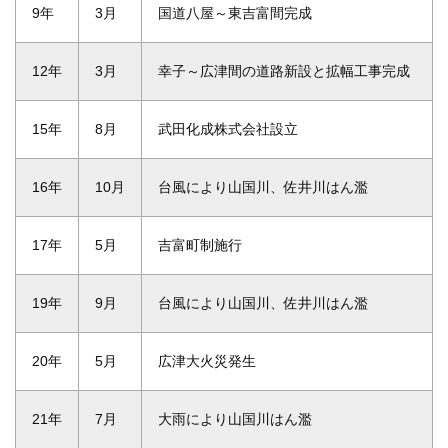
9年
3月
国道八屋～東吉富間完成
12年
3月
幸子～広津間の道路新設と拡幅工事完成
15年
8月
武田化成株式会社設立
16年
10月
台風により山国川、佐井川はん濫
17年
5月
吉富町制施行
19年
9月
台風により山国川、佐井川はん濫
20年
5月
広津大火災発生
21年
7月
大雨により山国川はん濫