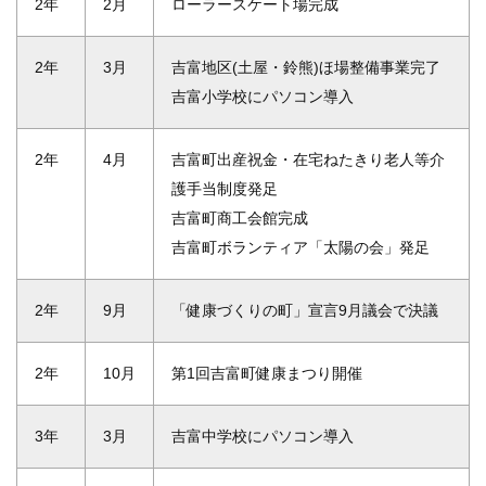
2年
2月
ローラースケート場完成
2年
3月
吉富地区(土屋・鈴熊)ほ場整備事業完了
吉富小学校にパソコン導入
2年
4月
吉富町出産祝金・在宅ねたきり老人等介
護手当制度発足
吉富町商工会館完成
吉富町ボランティア「太陽の会」発足
2年
9月
「健康づくりの町」宣言9月議会で決議
2年
10月
第1回吉富町健康まつり開催
3年
3月
吉富中学校にパソコン導入