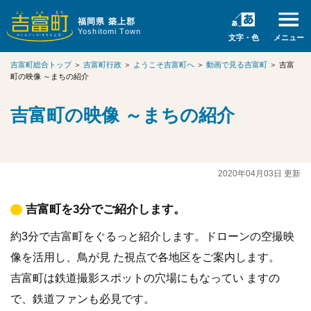
福岡県 築上郡
Yoshitomi Town
文字・色
メニュー
吉富町総合トップ
＞
吉富町行政
＞
ようこそ吉富町へ
＞
動画で見る吉富町
＞
吉富
町の映像 ～まちの紹介
吉富町の映像 ～まちの紹介
2020年04月03日 更新
吉富町を3分でご紹介します。
約3分で吉富町をぐるっと紹介します。ドローンの空撮映
像を活用し、鳥が見 た視点で各地区をご案内します。
吉富町は鉄道撮影スポットの穴場にもなってい ますの
で、鉄道ファンも必見です。