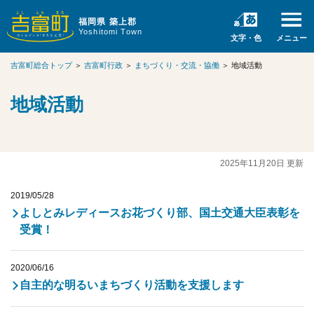
福岡県 築上郡
Yoshitomi Town
文字・色
メニュー
吉富町総合トップ
＞
吉富町行政
＞
まちづくり・交流・協働
＞
地域活動
地域活動
2025年11月20日 更新
2019/05/28
よしとみレディースお花づくり部、国土交通大臣表彰を
受賞！
2020/06/16
自主的な明るいまちづくり活動を支援します