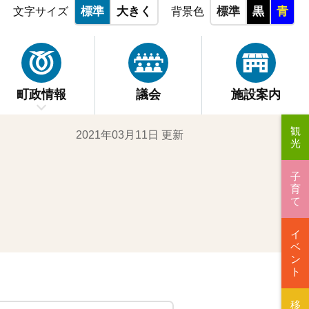
標準
大きく
標準
黒
青
文字サイズ
背景色
町政情報
議会
施設案内
観
2021年03月11日 更新
光
子
育
て
イ
ベ
ン
ト
移