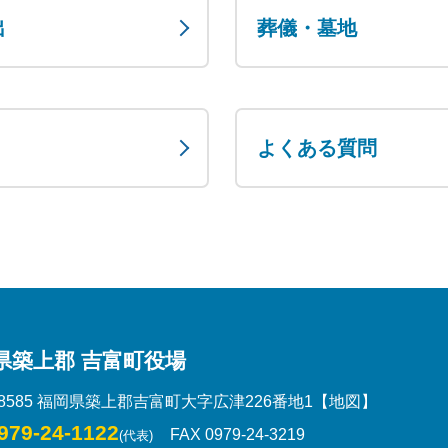
出
葬儀・墓地
よくある質問
県築上郡 吉富町役場
-8585 福岡県築上郡吉富町大字広津226番地1
【地図】
979-24-1122
FAX 0979-24-3219
(代表)