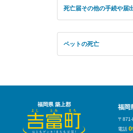
死亡届その他の手続や届
ペットの死亡
福岡県 築上郡
福岡
〒871
0
電話