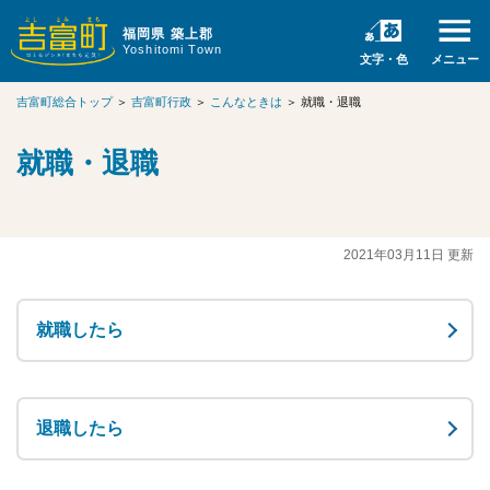
福岡県 築上郡
Yoshitomi Town
文字・色
メニュー
吉富町総合トップ
＞
吉富町行政
＞
こんなときは
＞
就職・退職
就職・退職
2021年03月11日 更新
就職したら
退職したら