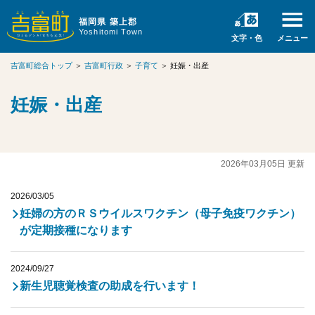
福岡県 築上郡
Yoshitomi Town
文字・色
メニュー
吉富町総合トップ
＞
吉富町行政
＞
子育て
＞
妊娠・出産
妊娠・出産
2026年03月05日 更新
2026/03/05
妊婦の方のＲＳウイルスワクチン（母子免疫ワクチン）
が定期接種になります
2024/09/27
新生児聴覚検査の助成を行います！