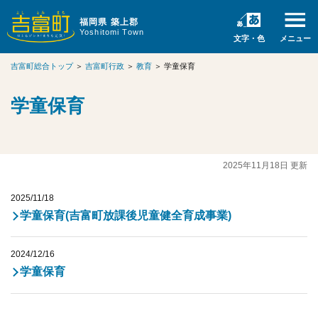
福岡県 築上郡
Yoshitomi Town
文字・色
メニュー
吉富町総合トップ
＞
吉富町行政
＞
教育
＞
学童保育
学童保育
2025年11月18日 更新
2025/11/18
学童保育(吉富町放課後児童健全育成事業)
2024/12/16
学童保育