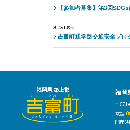
【参加者募集】第3回SDG
2022/10/26
吉富町通学路交通安全プロ
福岡県 築上郡
福岡
〒871
0
電話
開庁