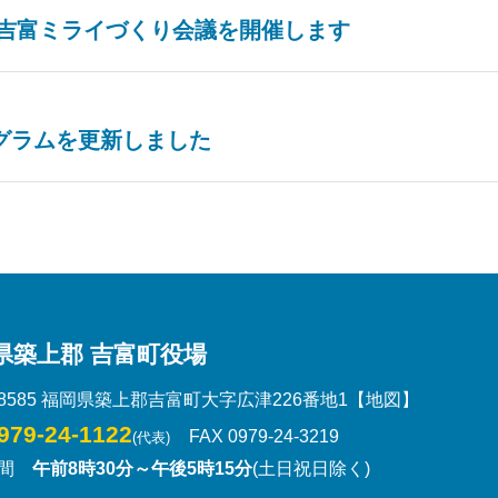
s吉富ミライづくり会議を開催します
グラムを更新しました
県築上郡 吉富町役場
-8585 福岡県築上郡吉富町大字広津226番地1
【地図】
979-24-1122
FAX 0979-24-3219
(代表)
時間
午前8時30分～午後5時15分
(土日祝日除く)