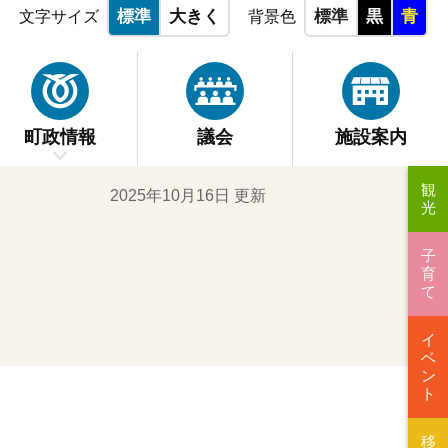
標準
大きく
標準
黒
青
文字サイズ
背景色
町政情報
議会
施設案内
観
2025年10月16日 更新
光
子
育
て
イ
ベ
ン
ト
移