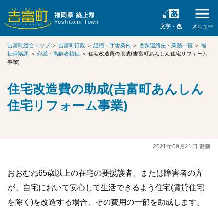
福岡県 築上郡
Yoshitomi Town
文字・色
メニュー
吉富町総合トップ
＞
吉富町行政
＞
組織・庁舎案内
＞
各課連絡先・業務一覧
＞
福
祉保険課
＞
介護・高齢者福祉
＞
住宅改造費の助成(吉富町あんしん住宅リフォーム
事業)
住宅改造費の助成(吉富町あんしん
住宅リフォーム事業)
2021年09月21日 更新
おおむね65歳以上の在宅の要援護者、または障害者の方
が、自宅において安心して生活できるよう住宅(賃貸住宅
を除く)を改造する場合、その費用の一部を助成します。