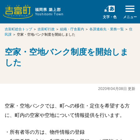
福岡県 築上郡
Yoshitomi Town
文字・色
メニュー
吉富町総合トップ
＞
吉富町行政
＞
組織・庁舎案内
＞
各課連絡先・業務一覧
＞
住
民課
＞
空家・空地バンク制度を開始しました
空家・空地バンク制度を開始しま
した
2020年04月08日 更新
空家・空地バンクでは、町への移住・定住を希望する方
に、町内の空家や空地について情報提供を行います。
・所有者等の方は、物件情報の登録