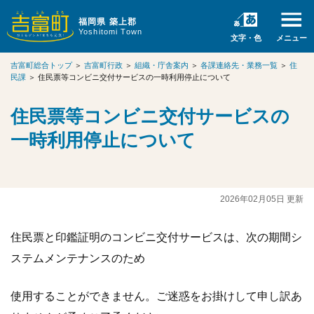
福岡県 築上郡
Yoshitomi Town
文字・色
メニュー
吉富町総合トップ
＞
吉富町行政
＞
組織・庁舎案内
＞
各課連絡先・業務一覧
＞
住
民課
＞
住民票等コンビニ交付サービスの一時利用停止について
住民票等コンビニ交付サービスの
一時利用停止について
2026年02月05日 更新
住民票と印鑑証明のコンビニ交付サービスは、次の期間シ
ステムメンテナンスのため
使用することができません。ご迷惑をお掛けして申し訳あ