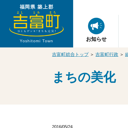
福岡県 築上郡
お知らせ
Yoshitomi Town
吉富町総合トップ
＞
吉富町行政
＞
まちの美化
2016/05/24