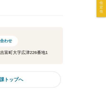
住
定
住
合わせ
上郡吉富町大字広津226番地1
課トップへ