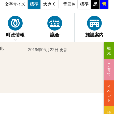
標準
大きく
標準
黒
青
文字サイズ
背景色
町政情報
議会
施設案内
観
化
2019年05月22日 更新
光
子
育
て
イ
ベ
ン
ト
移