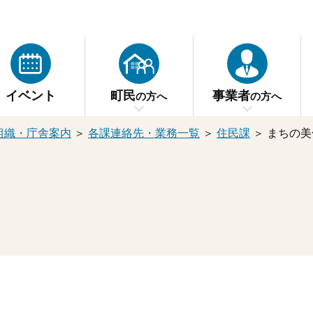
イベント
町民
事業者
の方へ
の方へ
組織・庁舎案内
＞
各課連絡先・業務一覧
＞
住民課
＞
まちの美