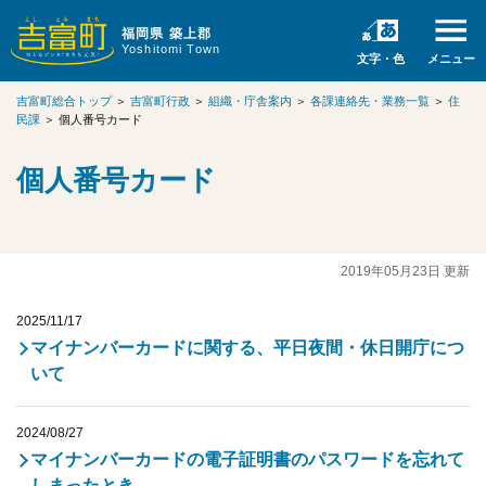
福岡県 築上郡
Yoshitomi Town
文字・色
メニュー
吉富町総合トップ
＞
吉富町行政
＞
組織・庁舎案内
＞
各課連絡先・業務一覧
＞
住
民課
＞
個人番号カード
個人番号カード
2019年05月23日 更新
2025/11/17
マイナンバーカードに関する、平日夜間・休日開庁につ
いて
2024/08/27
マイナンバーカードの電子証明書のパスワードを忘れて
しまったとき