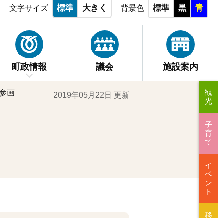
標準
大きく
標準
黒
青
文字サイズ
背景色
町政情報
議会
施設案内
観
参画
2019年05月22日 更新
光
子
育
て
イ
ベ
ン
ト
移