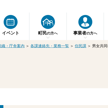
イベント
町民
事業者
の方へ
の方へ
組織・庁舎案内
＞
各課連絡先・業務一覧
＞
住民課
＞
男女共同