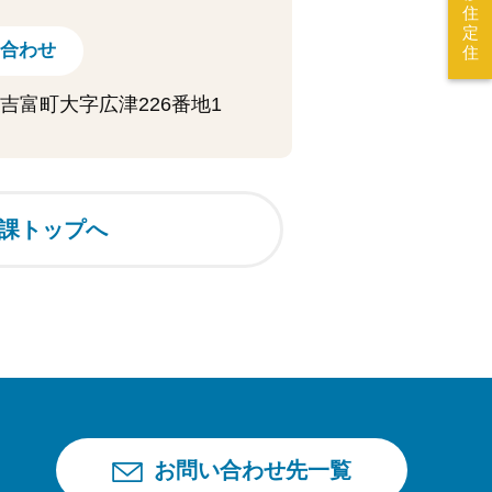
住
定
合わせ
住
上郡吉富町大字広津226番地1
課トップへ
お問い合わせ先一覧