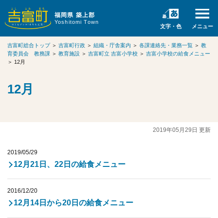
福岡県 築上郡
Yoshitomi Town
文字・色
メニュー
吉富町総合トップ
＞
吉富町行政
＞
組織・庁舎案内
＞
各課連絡先・業務一覧
＞
教
育委員会 教務課
＞
教育施設
＞
吉富町立 吉富小学校
＞
吉富小学校の給食メニュー
＞
12月
12月
2019年05月29日 更新
2019/05/29
12月21日、22日の給食メニュー
2016/12/20
12月14日から20日の給食メニュー