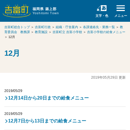
福岡県 築上郡
Yoshitomi Town
文字・色
メニュー
吉富町総合トップ
＞
吉富町行政
＞
組織・庁舎案内
＞
各課連絡先・業務一覧
＞
教
育委員会 教務課
＞
教育施設
＞
吉富町立 吉富小学校
＞
吉富小学校の給食メニュー
＞
12月
12月
2019年05月29日 更新
2019/05/29
12月14日から20日までの給食メニュー
2019/05/29
12月7日から13日までの給食メニュー