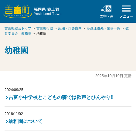
福岡県 築上郡
Yoshitomi Town
文字・色
メニュー
吉富町総合トップ
＞
吉富町行政
＞
組織・庁舎案内
＞
各課連絡先・業務一覧
＞
教
育委員会 教務課
＞
幼稚園
幼稚園
2025年10月10日 更新
2024/09/25
吉富小中学校とこどもの森では歓声とひんやり!!
2018/11/02
幼稚園について