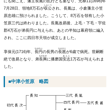
にも聞こえ、藩主長胤の乱行とも重なり、元禄11(1698)年
しゅこう
7月28日、領地8万石が
収公
され、長胤は、小倉藩主小笠
原忠雄に預けられました。こうして、8万石を領有した小
笠原三代は終わりました。長胤改易後、上毛・下毛・宇佐
郡4万石が弟長円に与えられ、あとの半知は幕府領に編入
され、ここに四日市天領が成立しました。
ながのぶ
ながさと
享保元(1716)年、
長円
の長男の
長邕
が6歳で病死。世嗣断
ながおき
あんじ
絶で改易となり、弟
長興
に播磨国
安志
1万石が与えられま
した。
■中津小笠原 略図