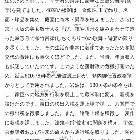
生のためと称して、幸子村の河岸に豪華な三層の離亭(茶
ろうかく
しゅぎょく
亭)を建てました。48室の
楼閣
は、金銀
珠玉
で飾り、名
画・珍品を集め、庭園に奇木・異草を植えました。さらに
いかだ
京・大坂の美女数十人を呼び、
筏
や川舟を組みあわせて造
った屋形舟で糸竹呂律(しちくろりつ)の歌舞・遊宴の限り
しゃし
を尽くしました。その生活が非常に
奢侈
であったため参勤
交代の費用にも事欠くほどでした。また、当時、年貢収入
も低迷していたのです。このような藩財政の危機打開のた
ぐんだい
め、延宝6(1678)年
郡代
岩波源三郎が、領内御仕置政務預
かりとして登用されました。岩波は、130ヵ条の条令を出
じかたちぎょうせい
し、家臣への
地方知行制
を廃止して蔵米制に変え、新税を
かいこう
設けたのです。
海口
の移出入税を運上場で課し、六関門で
ばくさく
の移出税を徴収しました。また、諸運上銀を増徴し、
麦作
に新税を課しました。法鏡寺(宇佐市)に関所を構え、宇佐
宮参詣者および往来の旅人から通行税を取りました。領内
おんぎょく