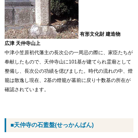
有形文化財 建造物
広津 天仲寺山上
中津小笠原初代藩主の長次公の一周忌の際に、家臣たちが
奉献したもので、天仲寺山に101基が建てられ霊廟として
整備し、長次公の功績を偲びました。時代の流れの中、燈
籠は散逸し現在、2基の燈籠が墓前に戻り十数基の所在が
確認されています。
■天仲寺の石盥盤(せっかんばん)