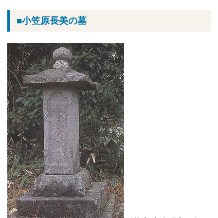
■小笠原長美の墓