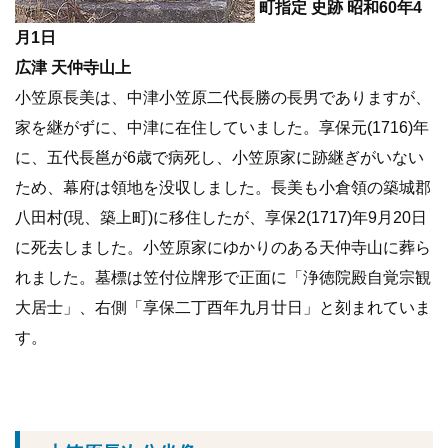
町指定 史跡 昭和60年4
月1日
広津 天仲寺山上
小笠原長美は、中津小笠原二代長勝の長男でありますが、
家を継がずに、中津に在住していました。享保元(1716)年
に、五代長邕が6歳で病死し、小笠原家に跡継ぎがいない
ため、幕府は領地を没収しました。長美も小倉領の築城郡
八田村(現、築上町)に移住したが、享保2(1717)年9月20日
に死去しました。小笠原家にゆかりのある天仲寺山に葬ら
れました。墓標は笠付位牌形で正面に「浄徳院殿自覚宗観
大居士」、右側「享保二丁酉年九月廿日」と刻まれていま
す。