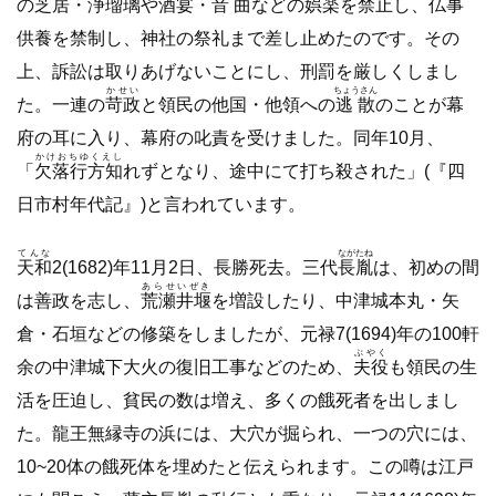
の芝居・浄瑠璃や酒宴・
音曲
などの娯楽を禁止し、仏事
供養を禁制し、神社の祭礼まで差し止めたのです。その
上、訴訟は取りあげないことにし、刑罰を厳しくしまし
かせい
ちょうさん
た。一連の
苛政
と領民の他国・他領への
逃散
のことが幕
府の耳に入り、幕府の叱責を受けました。同年10月、
かけおちゆくえし
「
欠落行方知
れずとなり、途中にて打ち殺された」(『四
日市村年代記』)と言われています。
てんな
ながたね
天和
2(1682)年11月2日、長勝死去。三代
長胤
は、初めの間
あらせいぜき
は善政を志し、
荒瀬井堰
を増設したり、中津城本丸・矢
倉・石垣などの修築をしましたが、元禄7(1694)年の100軒
ぶやく
余の中津城下大火の復旧工事などのため、
夫役
も領民の生
活を圧迫し、貧民の数は増え、多くの餓死者を出しまし
た。龍王無縁寺の浜には、大穴が掘られ、一つの穴には、
10~20体の餓死体を埋めたと伝えられます。この噂は江戸