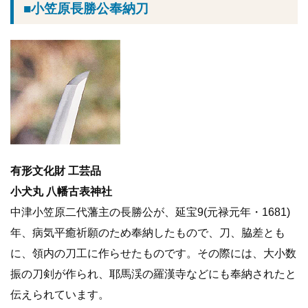
■小笠原長勝公奉納刀
有形文化財 工芸品
小犬丸 八幡古表神社
中津小笠原二代藩主の長勝公が、延宝9(元禄元年・1681)
年、病気平癒祈願のため奉納したもので、刀、脇差とも
に、領内の刀工に作らせたものです。その際には、大小数
振の刀剣が作られ、耶馬渓の羅漢寺などにも奉納されたと
伝えられています。