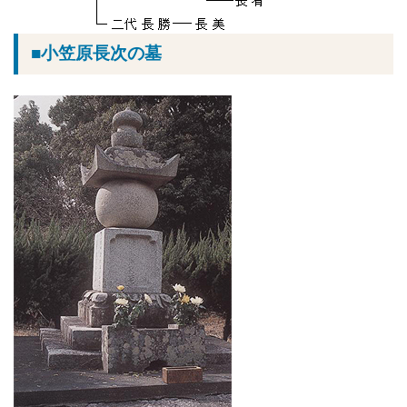
■小笠原長次の墓