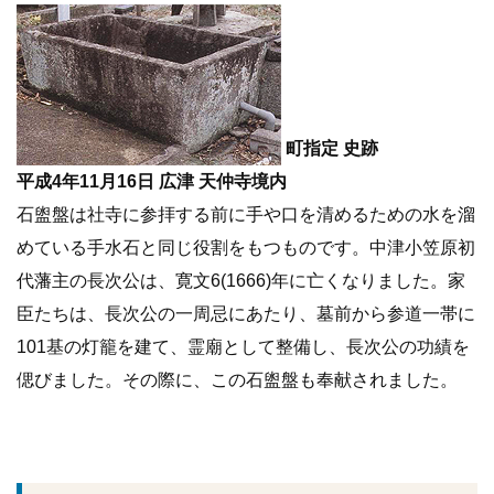
町指定 史跡
平成4年11月16日 広津 天仲寺境内
石盥盤は社寺に参拝する前に手や口を清めるための水を溜
めている手水石と同じ役割をもつものです。中津小笠原初
代藩主の長次公は、寛文6(1666)年に亡くなりました。家
臣たちは、長次公の一周忌にあたり、墓前から参道一帯に
101基の灯籠を建て、霊廟として整備し、長次公の功績を
偲びました。その際に、この石盥盤も奉献されました。