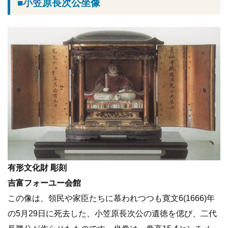
■小笠原長次公坐像
有形文化財 彫刻
吉富フォーユー会館
この像は、領民や家臣たちに慕われつつも寛文6(1666)年
の5月29日に死去した、小笠原長次公の遺徳を偲び、二代