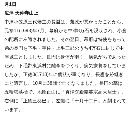
月1日
広津 天仲寺山上
中津小笠原三代藩主の長胤は、藩政が悪かったことから、
元禄11(1698)年7月、幕府から中津8万石を没収され、小倉
の配所に左遷されました。その翌日、幕府は特使をもって
弟の長円を下毛・宇佐・上毛三郡のうち4万石に封じて中
津城主としました。長円は身体が弱く、病気がちであった
ため、下毛郡東浜村に離亭をつくり、病気療養をしていま
したが、正徳3(1713)年に病状が重くなり、長邕を跡継ぎ
にと遺言し、10月に38歳で亡くなりました。長円の墓は
五輪塔墓標で、地輪正面に「真浄院殿義英宗高大居士」、
右側に「正徳三葵巳」、左側に「十月十二日」と刻まれて
います。