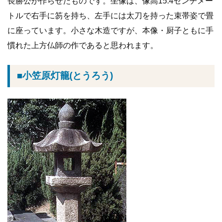
長勝公が作らせたものです。坐像は、像高15.4センチメー
トルで右手に笏を持ち、左手には太刀を持った束帯姿で畳
に座っています。小さな木造ですが、本像・厨子ともに手
慣れた上方仏師の作であると思われます。
■小笠原灯籠(とうろう)