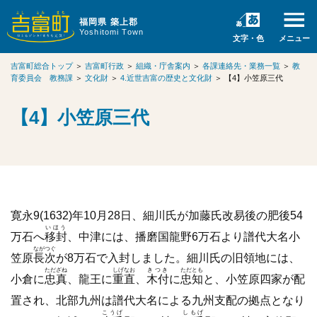
福岡県 築上郡
Yoshitomi Town
文字・色
メニュー
吉富町総合トップ
＞
吉富町行政
＞
組織・庁舎案内
＞
各課連絡先・業務一覧
＞
教
育委員会 教務課
＞
文化財
＞
4.近世吉富の歴史と文化財
＞
【4】小笠原三代
【4】小笠原三代
寛永9(1632)年10月28日、細川氏が加藤氏改易後の肥後54
いほう
万石へ
移封
、中津には、播磨国龍野6万石より譜代大名小
ながつぐ
笠原
長次
が8万石で入封しました。細川氏の旧領地には、
ただざね
しげなお
きつき
ただとも
小倉に
忠真
、龍王に
重直
、
木付
に
忠知
と、小笠原四家が配
置され、北部九州は譜代大名による九州支配の拠点となり
こうげ
しもげ