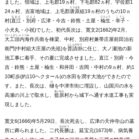
ました。領域は、
上毛
郡19ヵ村、
下毛
郡82ヵ村、宇佐郡1
とうばる
24ヵ村、吉富地域は、上毛郡
唐原
組19ヵ村のうちの10ヵ
なおえ
びよう
にりょう
こうじ
村(
直江
・
別府
・広津・今吉・鈴熊・土屋・
楡生
・
幸子
・
小犬丸・小祝)でした。初代長次は、寛文2(1662)年2月、
だいくがしらうつみ
大工頭内海
作兵衛を棟梁、中村、別府村兼帯庄屋前田治右
ふしんがかり
衛門(中村組大庄屋の先祖)を
普請掛
に任じ、大ノ瀬池の新
池工事に着手、その夏に完成させました。直江・別府・今
吉・鈴熊・土屋・楡生・和井田・吉岡・中村の9ヵ村、約1
10町歩(約110ヘクタール)の水田を潤す大池ができたので
ひ
す。また、長次は、
樋
を中津市街に埋設し、山国川の水を
あいはら
高瀬の川上で取水し、
藍原
村から城下へ通す水道工事も実
現しました。
寛文6(1666)年5月29日、長次死去し、広津の天仲寺山の墓
ながかつ
所に葬られました。二代
長勝
は、延宝元(1673)年、病気養