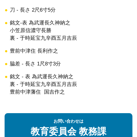
刀 - 長さ 2尺6寸5分
銘文-表 為武運長久神納之
小笠原信濃守長勝
裏 - 于時延宝九辛酉五月吉辰
豊前中津住 長利作之
脇差 - 長さ 1尺8寸3分
銘文 - 表 為武運長久神納之
裏 - 于時延宝九辛酉五月吉辰
豊前中津藩住 国吉作之
お問い合わせは
教育委員会
教務課