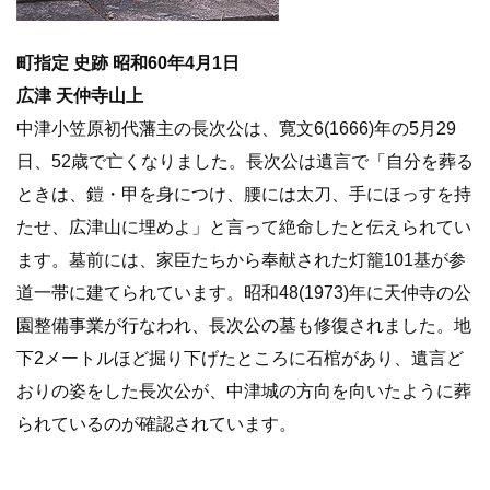
町指定 史跡 昭和60年4月1日
広津 天仲寺山上
中津小笠原初代藩主の長次公は、寛文6(1666)年の5月29
日、52歳で亡くなりました。長次公は遺言で「自分を葬る
ときは、鎧・甲を身につけ、腰には太刀、手にほっすを持
たせ、広津山に埋めよ」と言って絶命したと伝えられてい
ます。墓前には、家臣たちから奉献された灯籠101基が参
道一帯に建てられています。昭和48(1973)年に天仲寺の公
園整備事業が行なわれ、長次公の墓も修復されました。地
下2メートルほど掘り下げたところに石棺があり、遺言ど
おりの姿をした長次公が、中津城の方向を向いたように葬
られているのが確認されています。