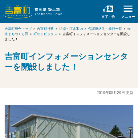
福岡県 築上郡
Yoshitomi Town
文字・色
メニュー
吉富町総合トップ
＞
吉富町行政
＞
組織・庁舎案内
＞
各課連絡先・業務一覧
＞
未
来まちづくり課
＞
町のトピックス
＞
吉富町インフォメーションセンターを開設し
ました！
吉富町インフォメーションセンタ
ーを開設しました！
2019年05月29日 更新