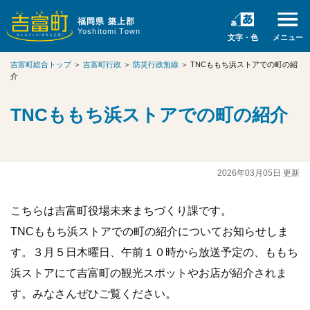
福岡県 築上郡
Yoshitomi Town
文字・色
メニュー
吉富町総合トップ
＞
吉富町行政
＞
防災行政無線
＞
TNCももち浜ストアでの町の紹
介
TNCももち浜ストアでの町の紹介
2026年03月05日 更新
こちらは吉富町役場未来まちづくり課です。
TNCももち浜ストアでの町の紹介についてお知らせしま
す。３月５日木曜日、午前１０時から放送予定の、ももち
浜ストアにて吉富町の観光スポットやお店が紹介されま
す。みなさんぜひご覧ください。