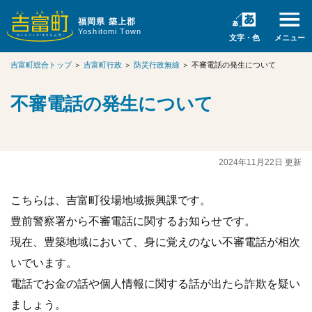
福岡県 築上郡
Yoshitomi Town
文字・色
メニュー
吉富町総合トップ
＞
吉富町行政
＞
防災行政無線
＞
不審電話の発生について
不審電話の発生について
2024年11月22日 更新
こちらは、吉富町役場地域振興課です。
豊前警察署から不審電話に関するお知らせです。
現在、豊築地域において、身に覚えのない不審電話が相次
いでいます。
電話でお金の話や個人情報に関する話が出たら詐欺を疑い
ましょう。