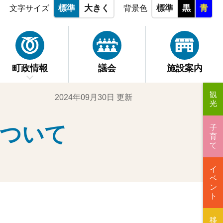
標準
大きく
標準
黒
青
文字サイズ
背景色
町政情報
議会
施設案内
観
2024年09月30日 更新
光
について
子
育
て
イ
ベ
ン
ト
移