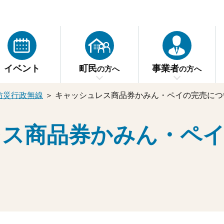
イベント
町民
事業者
の方へ
の方へ
防災行政無線
＞
キャッシュレス商品券かみん・ペイの完売につ
レス商品券かみん・ペ