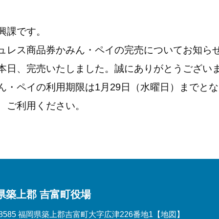
興課です。
ュレス商品券かみん・ペイの完売についてお知ら
本日、完売いたしました。誠にありがとうござい
ん・ペイの利用期限は1月29日（水曜日）までと
、ご利用ください。
県築上郡 吉富町役場
-8585 福岡県築上郡吉富町大字広津226番地1
【地図】