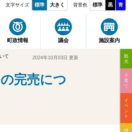
標準
大きく
標準
黒
青
文字サイズ
背景色
町政情報
議会
施設案内
観
いて
2024年10月03日 更新
光
イの完売につ
子
育
て
イ
ベ
ン
ト
移