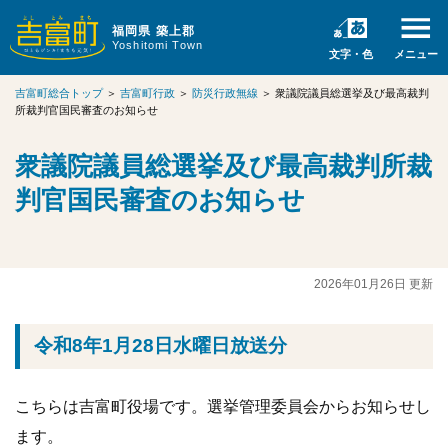
福岡県 築上郡
Yoshitomi Town
文字・色
メニュー
吉富町総合トップ
＞
吉富町行政
＞
防災行政無線
＞
衆議院議員総選挙及び最高裁判
所裁判官国民審査のお知らせ
衆議院議員総選挙及び最高裁判所裁
判官国民審査のお知らせ
2026年01月26日 更新
令和8年1月28日水曜日放送分
こちらは吉富町役場です。選挙管理委員会からお知らせし
ます。