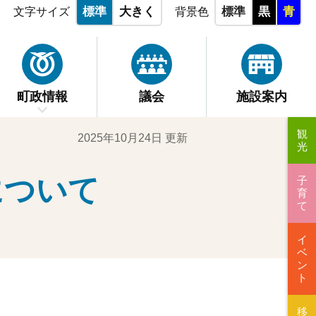
標準
大きく
標準
黒
青
文字サイズ
背景色
町政情報
議会
施設案内
観
2025年10月24日 更新
光
について
子
育
て
イ
ベ
ン
ト
移