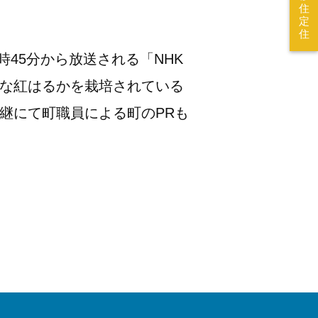
住
定
住
時45分から放送される「NHK
派な紅はるかを栽培されている
継にて町職員による町のPRも