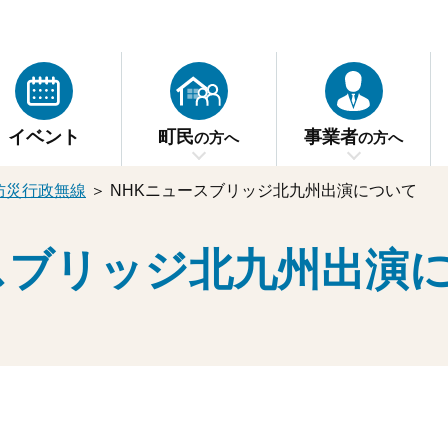
イベント
町民
事業者
の方へ
の方へ
防災行政無線
＞
NHKニュースブリッジ北九州出演について
スブリッジ北九州出演