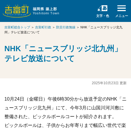
福岡県 築上郡
Yoshitomi Town
文字・色
メニュー
吉富町総合トップ
＞
吉富町行政
＞
防災行政無線
＞
NHK「ニュースブリッジ北九
州」テレビ放送について
NHK「ニュースブリッジ北九州」
テレビ放送について
2025年10月23日 更新
10月24日（金曜日）午後6時30分から放送予定のNHK「ニ
ュースブリッジ北九州」にて、今年3月に山国川河川敷に
整備された、ピックルボールコートが紹介されます。
ピックルボールは、子供からお年寄りまで幅広い世代で楽