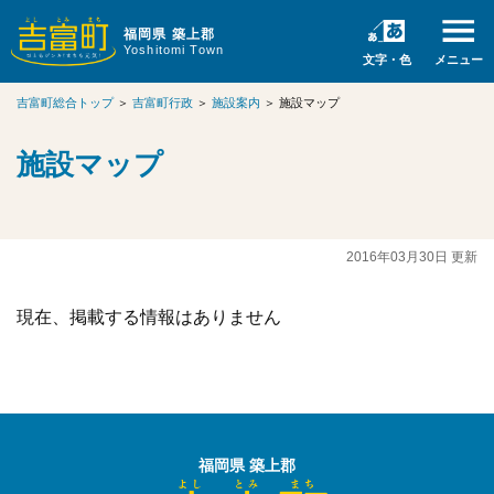
福岡県 築上郡
Yoshitomi Town
文字・色
メニュー
吉富町総合トップ
＞
吉富町行政
＞
施設案内
＞
施設マップ
施設マップ
2016年03月30日 更新
現在、掲載する情報はありません
福岡県 築上郡