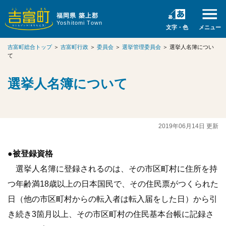
福岡県 築上郡
Yoshitomi Town
文字・色
メニュー
吉富町総合トップ
＞
吉富町行政
＞
委員会
＞
選挙管理委員会
＞
選挙人名簿につい
て
選挙人名簿について
2019年06月14日 更新
●被登録資格
選挙人名簿に登録されるのは、その市区町村に住所を持
つ年齢満18歳以上の日本国民で、その住民票がつくられた
日（他の市区町村からの転入者は転入届をした日）から引
き続き3箇月以上、その市区町村の住民基本台帳に記録さ