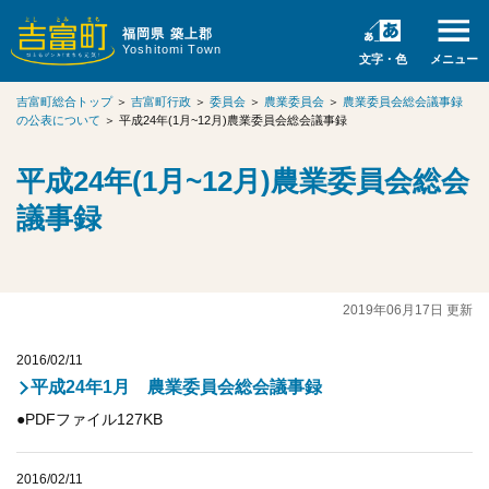
福岡県 築上郡
Yoshitomi Town
文字・色
メニュー
吉富町総合トップ
＞
吉富町行政
＞
委員会
＞
農業委員会
＞
農業委員会総会議事録
の公表について
＞
平成24年(1月~12月)農業委員会総会議事録
平成24年(1月~12月)農業委員会総会
議事録
2019年06月17日 更新
2016/02/11
平成24年1月 農業委員会総会議事録
●PDFファイル127KB
2016/02/11