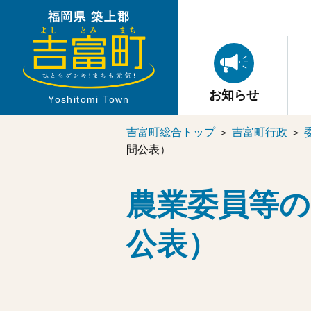
福岡県 築上郡
お知らせ
Yoshitomi Town
吉富町総合トップ
＞
吉富町行政
＞
間公表）
農業委員等の
公表）