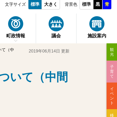
標準
大きく
標準
黒
青
文字サイズ
背景色
町政情報
議会
施設案内
観
いて（中
2019年06月14日 更新
光
子
育
ついて（中間
て
イ
ベ
ン
ト
移