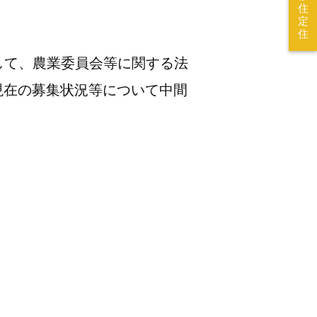
住
定
住
して、農業委員会等に関する法
日現在の募集状況等について中間