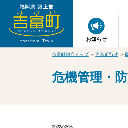
福岡県 築上郡
お知らせ
Yoshitomi Town
吉富町総合トップ
＞
吉富町行政
＞
危機管理・防
2022/02/16