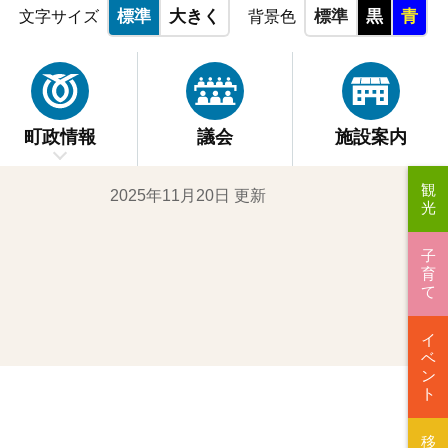
標準
大きく
標準
黒
青
文字サイズ
背景色
町政情報
議会
施設案内
観
2025年11月20日 更新
光
子
育
て
イ
ベ
ン
ト
移