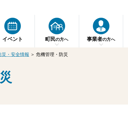
イベント
町民
事業者
の方へ
の方へ
防災・安全情報
＞
危機管理・防災
災