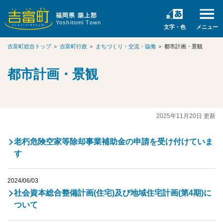
福岡県 築上郡
Yoshitomi Town
文字・色
メニュー
吉富町総合トップ
＞
吉富町行政
＞
まちづくり・交流・協働
＞
都市計画・景観
都市計画・景観
2025年11月20日 更新
老朽危険空家等除却事業補助金の申請を受け付けていま
す
2024/06/03
社会資本総合整備計画(住宅)及び地域住宅計画(第4期)に
ついて