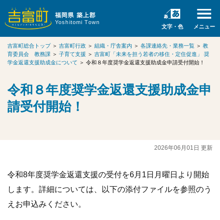
福岡県 築上郡
Yoshitomi Town
文字・色
メニュー
吉富町総合トップ
＞
吉富町行政
＞
組織・庁舎案内
＞
各課連絡先・業務一覧
＞
教
育委員会 教務課
＞
子育て支援
＞
吉富町「未来を担う若者の移住・定住促進」 奨
学金返還支援助成金について
＞
令和８年度奨学金返還支援助成金申請受付開始！
令和８年度奨学金返還支援助成金申
請受付開始！
2026年06月01日 更新
令和8年度奨学金返還支援の受付を6月1日月曜日より開始
します。詳細については、以下の添付ファイルを参照のう
えお申込みください。