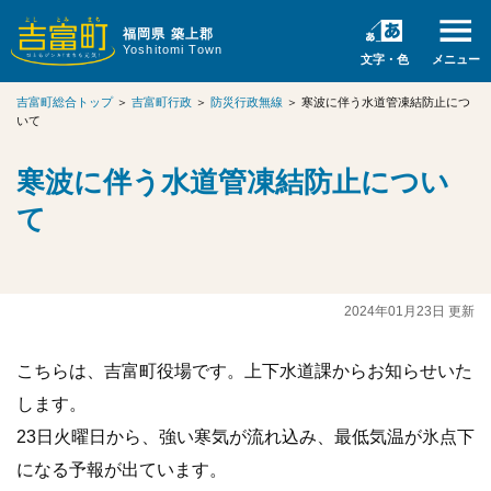
福岡県 築上郡
Yoshitomi Town
文字・色
メニュー
吉富町総合トップ
＞
吉富町行政
＞
防災行政無線
＞
寒波に伴う水道管凍結防止につ
いて
寒波に伴う水道管凍結防止につい
て
2024年01月23日 更新
こちらは、吉富町役場です。上下水道課からお知らせいた
します。
23日火曜日から、強い寒気が流れ込み、最低気温が氷点下
になる予報が出ています。