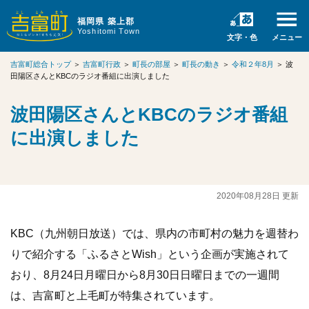
福岡県 築上郡
Yoshitomi Town
文字・色
メニュー
吉富町総合トップ
＞
吉富町行政
＞
町長の部屋
＞
町長の動き
＞
令和２年8月
＞
波
田陽区さんとKBCのラジオ番組に出演しました
波田陽区さんとKBCのラジオ番組
に出演しました
2020年08月28日 更新
KBC（九州朝日放送）では、県内の市町村の魅力を週替わ
りで紹介する「ふるさとWish」という企画が実施されて
おり、8月24日月曜日から8月30日日曜日までの一週間
は、吉富町と上毛町が特集されています。