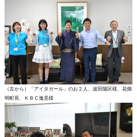
（左から）「アイタガール」のお２人、波田陽区様、花畑
明町長、ＫＢＣ逸見様