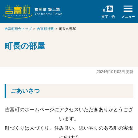
福岡県 築上郡
Yoshitomi Town
文字・色
メニュー
吉富町総合トップ
＞
吉富町行政
＞
町長の部屋
町長の部屋
2024年10月02日 更新
ごあいさつ
吉富町のホームページにアクセスいただきありがとうござ
います。
町づくりは人づくり、住み良い、思いやりのある町の実現
に向けて