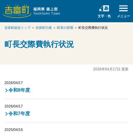
福岡県 築上郡
Yoshitomi Town
文字・色
メニュー
吉富町総合トップ
＞
吉富町行政
＞
町長の部屋
＞
町長交際費執行状況
町長交際費執行状況
2026年04月17日 更新
2026/04/17
令和8年度
2026/04/17
令和7年度
2025/04/16