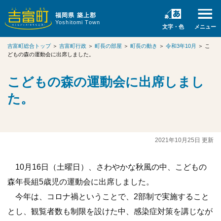
福岡県 築上郡
Yoshitomi Town
文字・色
メニュー
吉富町総合トップ
＞
吉富町行政
＞
町長の部屋
＞
町長の動き
＞
令和3年10月
＞
こ
どもの森の運動会に出席しました。
こどもの森の運動会に出席しまし
た。
2021年10月25日 更新
10月16日（土曜日）、さわやかな秋風の中、こどもの
森年長組5歳児の運動会に出席しました。
今年は、コロナ禍ということで、2部制で実施すること
とし、観覧者数も制限を設けた中、感染症対策を講じなが