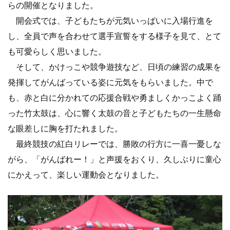
らの開催となりました。
開会式では、子どもたちが元気いっぱいに入場行進を
し、全員で声を合わせて選手宣誓をする様子を見て、とて
も可愛らしく思いました。
そして、かけっこや競争遊技など、日頃の練習の成果を
発揮してがんばっている姿に元気をもらいました。中で
も、赤と白に分かれての応援合戦や勇ましくかっこよく踊
った竹太鼓は、心に響く太鼓の音と子どもたちの一生懸命
な眼差しに胸を打たれました。
最終競技の紅白リレーでは、勝敗の行方に一喜一憂しな
がら、「がんばれー！」と声援をおくり、久しぶりに童心
にかえって、楽しい運動会となりました。