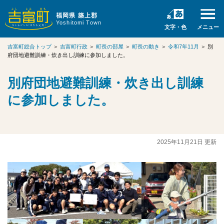
福岡県 築上郡
Yoshitomi Town
文字・色
メニュー
吉富町総合トップ
＞
吉富町行政
＞
町長の部屋
＞
町長の動き
＞
令和7年11月
＞
別
府団地避難訓練・炊き出し訓練に参加しました。
別府団地避難訓練・炊き出し訓練
に参加しました。
2025年11月21日 更新