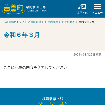
福岡県 築上郡
Yoshitomi Town
文字・色
メニュー
吉富町総合トップ
＞
吉富町行政
＞
町長の部屋
＞
町長の動き
＞
令和６年３月
令和６年３月
2024年03月22日 更新
ここに記事の内容を入力してください
福岡県 築上郡