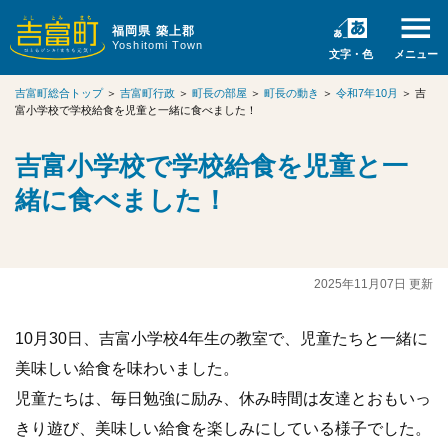
福岡県 築上郡
Yoshitomi Town
文字・色
メニュー
吉富町総合トップ
＞
吉富町行政
＞
町長の部屋
＞
町長の動き
＞
令和7年10月
＞
吉
富小学校で学校給食を児童と一緒に食べました！
吉富小学校で学校給食を児童と一
緒に食べました！
2025年11月07日 更新
10月30日、吉富小学校4年生の教室で、児童たちと一緒に
美味しい給食を味わいました。
児童たちは、毎日勉強に励み、休み時間は友達とおもいっ
きり遊び、美味しい給食を楽しみにしている様子でした。