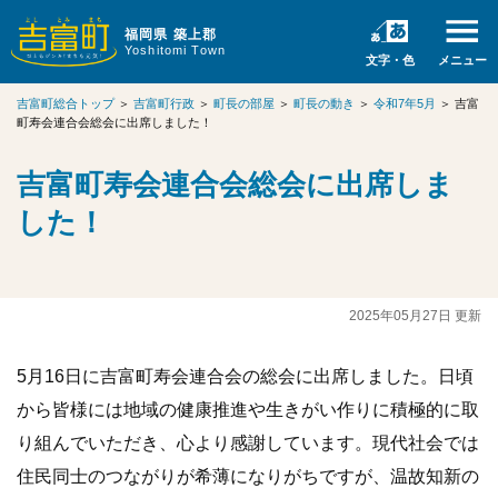
福岡県 築上郡
Yoshitomi Town
文字・色
メニュー
吉富町総合トップ
＞
吉富町行政
＞
町長の部屋
＞
町長の動き
＞
令和7年5月
＞
吉富
町寿会連合会総会に出席しました！
吉富町寿会連合会総会に出席しま
した！
2025年05月27日 更新
5月16日に吉富町寿会連合会の総会に出席しました。日頃
から皆様には地域の健康推進や生きがい作りに積極的に取
り組んでいただき、心より感謝しています。現代社会では
住民同士のつながりが希薄になりがちですが、温故知新の