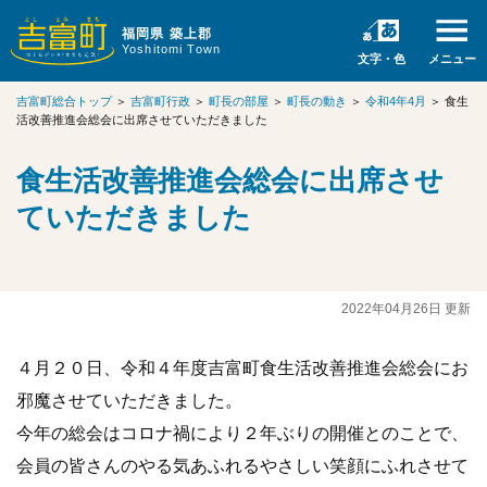
福岡県 築上郡
Yoshitomi Town
文字・色
メニュー
吉富町総合トップ
＞
吉富町行政
＞
町長の部屋
＞
町長の動き
＞
令和4年4月
＞
食生
活改善推進会総会に出席させていただきました
食生活改善推進会総会に出席させ
ていただきました
2022年04月26日 更新
４月２０日、令和４年度吉富町食生活改善推進会総会にお
邪魔させていただきました。
今年の総会はコロナ禍により２年ぶりの開催とのことで、
会員の皆さんのやる気あふれるやさしい笑顔にふれさせて