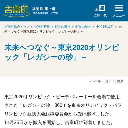
福岡県 築上郡
Yoshitomi Town
文字・色
メニュー
吉富町総合トップ
＞
吉富町行政
＞
町長の部屋
＞
町長の動き
＞
令和3年11月
＞
未
来へつなぐ～東京2020オリンピック「レガシーの砂」～
未来へつなぐ～東京2020オリンピ
ック「レガシーの砂」～
2021年11月26日 更新
東京2020オリンピック・ビーチバレーボール会場で使用
された「レガシーの砂」360ｔを東京オリンピック・パラ
リンピック競技大会組織委員会から受け継ぎました。
11月25日から搬入を開始し、吉富町に到着しました。